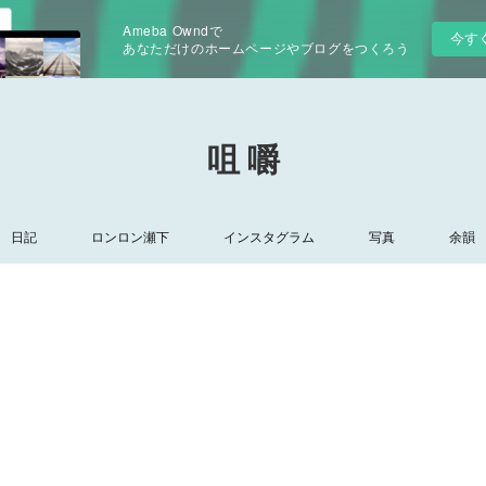
Ameba Owndで
今す
あなただけのホームページやブログをつくろう
咀 嚼
日記
ロンロン瀬下
インスタグラム
写真
余韻