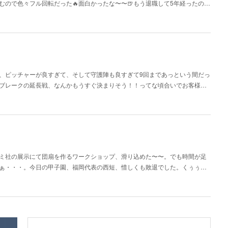
ので色々フル回転だった🔥面白かったな〜〜🍺もう退職して5年経ったの…
、、ピッチャーが良すぎて、そして守護陣も良すぎて9回まであっという間だっ
ブレークの延長戦、なんかもうすぐ決まりそう！！ってな頃合いでお客様…
ミ社の展示にて団扇を作るワークショップ、滑り込めた〜〜。でも時間が足
ぁ・・・。今日の甲子園、福岡代表の西短、惜しくも敗退でした。くぅぅ…