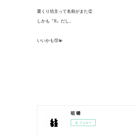
栗くり坊主って名前がまた👏
しかも『II』だし。
いいかも😚💫
咀 嚼
フォロー