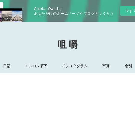
Ameba Owndで
今す
あなただけのホームページやブログをつくろう
咀 嚼
日記
ロンロン瀬下
インスタグラム
写真
余韻