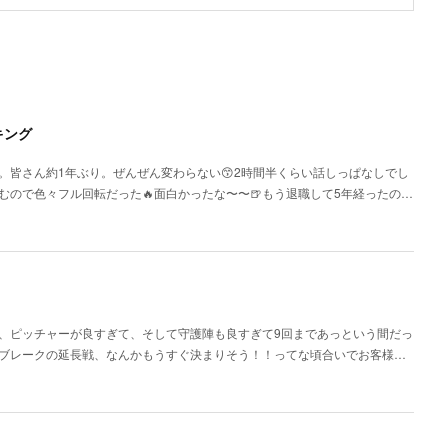
キング
。皆さん約1年ぶり。ぜんぜん変わらない😙2時間半くらい話しっぱなしでし
ので色々フル回転だった🔥面白かったな〜〜🍺もう退職して5年経ったの…
、、ピッチャーが良すぎて、そして守護陣も良すぎて9回まであっという間だっ
ブレークの延長戦、なんかもうすぐ決まりそう！！ってな頃合いでお客様…