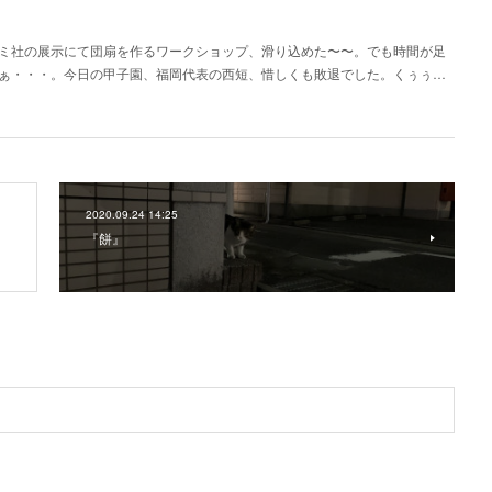
ミ社の展示にて団扇を作るワークショップ、滑り込めた〜〜。でも時間が足
ぁ・・・。今日の甲子園、福岡代表の西短、惜しくも敗退でした。くぅぅ…
2020.09.24 14:25
『餅』