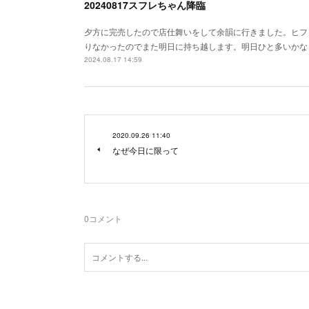
20240817スフレちゃん降臨
夕方に完売したので店仕舞いをして余韻に行きました。ヒフ
りなかったのでまた明日に持ち越します。明日ひと多いかな
2024.08.17 14:59
2020.09.26 11:40
なぜ今日に限って
0
コメント