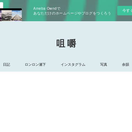
Ameba Owndで
今す
あなただけのホームページやブログをつくろう
咀 嚼
日記
ロンロン瀬下
インスタグラム
写真
余韻