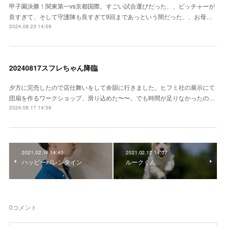
甲子園決勝！関東第一vs京都国際。すごい試合運びだった、、ピッチャーが
良すぎて、そして守護陣も良すぎて9回まであっという間だった、、お母…
2024.08.23 14:59
20240817スフレちゃん降臨
夕方に完売したので店仕舞いをして余韻に行きました。ヒフミ社の展示にて
団扇を作るワークショップ、滑り込めた〜〜。でも時間が足りなかったの…
2024.08.17 14:59
2021.02.14 14:40
2021.02.12 14:07
ハッピーバレンタイン
ルークくん
0
コメント