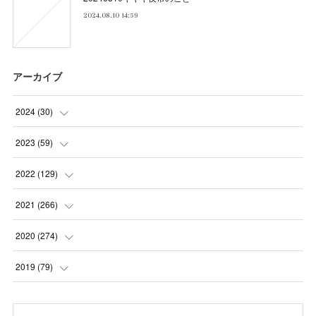
2024.08.10 14:59
アーカイブ
2024
(
30
)
(
5
)
2023
(
59
)
(
4
)
(
4
)
2022
(
129
)
(
5
)
(
2
)
(
5
)
2021
(
266
)
(
1
)
(
8
)
(
7
)
(
23
)
2020
(
274
)
(
14
)
(
9
)
(
11
)
(
22
)
(
21
)
2019
(
79
)
(
1
)
(
5
)
(
1
)
(
23
)
(
23
)
(
24
)