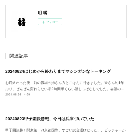
咀 嚼
フォロー
関連記事
20240824はじめから終わりまでマシンガンなトーキング
お店終わった後、前の職場の姉さん方とごはんに行きました。皆さん約1年
ぶり。ぜんぜん変わらない😙2時間半くらい話しっぱなしでした。会話の…
2024.08.24 14:59
20240823甲子園決勝戦、今日は兵庫づいていた
甲子園決勝！関東第一vs京都国際。すごい試合運びだった、、ピッチャーが