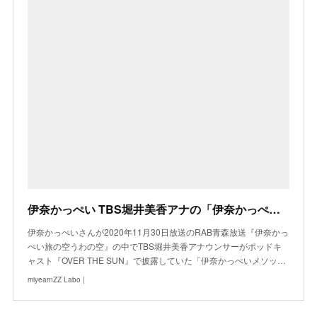
伊奈かっぺい TBS堀井美香アナの「伊奈かっぺいメソッド」を語る
伊奈かっぺいさんが2020年11月30日放送のRAB青森放送『伊奈かっ
ぺい旅の空うわの空』の中でTBS堀井美香アナウンサーがポッドキ
ャスト『OVER THE SUN』で披露していた「伊奈かっぺいメソッ…
miyearnZZ Labo |