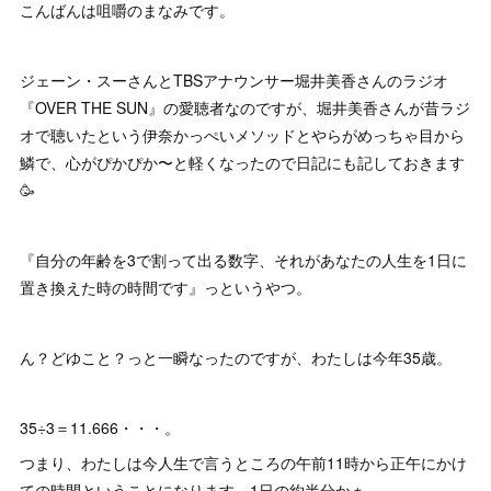
こんばんは咀嚼のまなみです。
ジェーン・スーさんとTBSアナウンサー堀井美香さんのラジオ
『OVER THE SUN』の愛聴者なのですが、堀井美香さんが昔ラジ
オで聴いたという伊奈かっぺいメソッドとやらがめっちゃ目から
鱗で、心がぴかぴか〜と軽くなったので日記にも記しておきます
🥳
『自分の年齢を3で割って出る数字、それがあなたの人生を1日に
置き換えた時の時間です』っというやつ。
ん？どゆこと？っと一瞬なったのですが、わたしは今年35歳。
35÷3＝11.666・・・。
つまり、わたしは今人生で言うところの午前11時から正午にかけ
ての時間ということになります。1日の約半分かぁ。