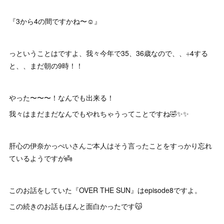
『3から4の間ですかね〜☺️』
っということはですよ、我々今年で35、36歳なので、、÷4する
と、、まだ朝の9時！！
やった〜〜〜！なんでも出来る！
我々はまだまだなんでもやれちゃうってことですね🤣✨✨
肝心の伊奈かっぺいさんご本人はそう言ったことをすっかり忘れ
ているようですが👼
このお話をしていた『OVER THE SUN』はepisode8ですよ。
この続きのお話もほんと面白かったです😽