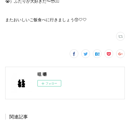
😭）ふたりが大好きだ〜🥹❤️‍🔥
またおいしいご飯食べに行きましょう😙🤍🤍
咀 嚼
フォロー
関連記事