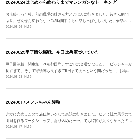
20240824はじめから終わりまでマシンガンなトーキング
お店終わった後、前の職場の姉さん方とごはんに行きました。皆さん約1年
ぶり。ぜんぜん変わらない😙2時間半くらい話しっぱなしでした。会話の…
2024.08.24 14:59
20240823甲子園決勝戦、今日は兵庫づいていた
甲子園決勝！関東第一vs京都国際。すごい試合運びだった、、ピッチャーが
良すぎて、そして守護陣も良すぎて9回まであっという間だった、、お母…
2024.08.23 14:59
20240817スフレちゃん降臨
夕方に完売したので店仕舞いをして余韻に行きました。ヒフミ社の展示にて
団扇を作るワークショップ、滑り込めた〜〜。でも時間が足りなかったの…
2024.08.17 14:59