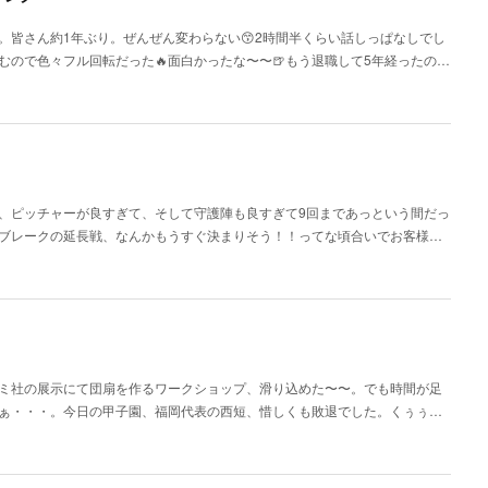
。皆さん約1年ぶり。ぜんぜん変わらない😙2時間半くらい話しっぱなしでし
ので色々フル回転だった🔥面白かったな〜〜🍺もう退職して5年経ったの…
、、ピッチャーが良すぎて、そして守護陣も良すぎて9回まであっという間だっ
ブレークの延長戦、なんかもうすぐ決まりそう！！ってな頃合いでお客様…
ミ社の展示にて団扇を作るワークショップ、滑り込めた〜〜。でも時間が足
ぁ・・・。今日の甲子園、福岡代表の西短、惜しくも敗退でした。くぅぅ…