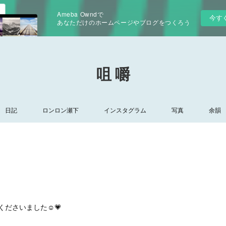
Ameba Owndで
今す
あなただけのホームページやブログをつくろう
咀 嚼
日記
ロンロン瀬下
インスタグラム
写真
余韻
ださいました☺️💗