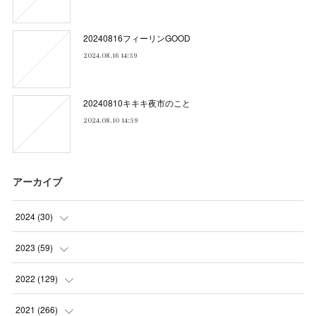
20240816フィーリンGOOD
2024.08.16 14:59
20240810キキキ夜市のこと
2024.08.10 14:59
アーカイブ
2024
(
30
)
(
5
)
2023
(
59
)
(
4
)
(
4
)
2022
(
129
)
(
5
)
(
2
)
(
5
)
2021
(
266
)