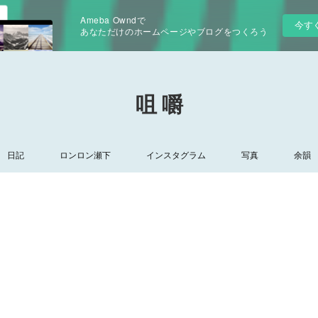
Ameba Owndで
今す
あなただけのホームページやブログをつくろう
咀 嚼
日記
ロンロン瀬下
インスタグラム
写真
余韻