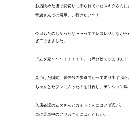
お店閉めた後は髪切りに来られていたスキタさんに
青旗さんでの展示、、行きたい〜！
今日もたのしかったな〜〜ってアレコレ話しながら
ぎて行きました。
『ムタ家〜〜〜！！！！！』（呼び捨てすません！
見つけた瞬間、青信号の歩道向かって走り出す我ら
ちゃんとセブンに入ったのを目視し、テンション爆
入店確認のムタさんとカイトくんにはノダ氏が、
車に乗車中のアヤカさんにはわたしが。