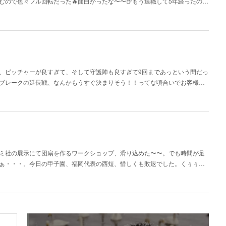
ので色々フル回転だった🔥面白かったな〜〜🍺もう退職して5年経ったの…
、、ピッチャーが良すぎて、そして守護陣も良すぎて9回まであっという間だっ
ブレークの延長戦、なんかもうすぐ決まりそう！！ってな頃合いでお客様…
ミ社の展示にて団扇を作るワークショップ、滑り込めた〜〜。でも時間が足
ぁ・・・。今日の甲子園、福岡代表の西短、惜しくも敗退でした。くぅぅ…