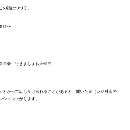
この話はつづく。
嬉〜！
会！行きましょね🤩🫶💛
️』とかって話しかけられることがあると、聞いた者（レジ対応の
ンション上がります。
。