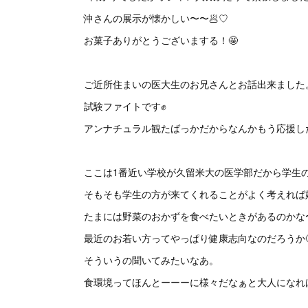
沖さんの展示が懐かしい〜〜🥟♡
お菓子ありがとうございまする！🤩
ご近所住まいの医大生のお兄さんとお話出来ました
試験ファイトです✊
アンナチュラル観たばっかだからなんかもう応援し
ここは1番近い学校が久留米大の医学部だから学生
そもそも学生の方が来てくれることがよく考えれば
たまには野菜のおかずを食べたいときがあるのかな
最近のお若い方ってやっぱり健康志向なのだろうか
そういうの聞いてみたいなあ。
食環境ってほんとーーーに様々だなぁと大人になれ