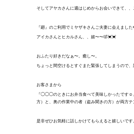
そしてアヤカさんに週はじめからお会いできて、、
『廻』のご利用でミヤザキさんご夫妻に会えました
アイカさんとヒカルさん、、嬉〜〜🤣💓💓
おふたり好きだなぁ〜。癒し〜。
ちょっと間空けるとすぐまた緊張してしまうので、新年
お客さまから
『◯◯◯のときにお弁当食べて美味しかったです☺
方）と、奥の作業中の者（盗み聞きの方）が両方テ
是非ぜひお気軽に話しかけてもらえると嬉しいです