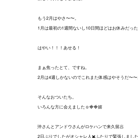
もう2月はやさ〜〜。
1月は最初の1週間ないし10日間ほどはお休みだっ
はやい！！！あせる！
まぁ焦ったとて、ですね。
2月は4週しかないのでこれまた体感はやそうだ〜〜
そんなおついたち。
いろんな方に会えました☺️🍓🍓嬉
沖さんとアンドウさんがロケハンで来久留🥟
2日ぶりでしたがオシャレ人✖️ふたりで緊張しまし