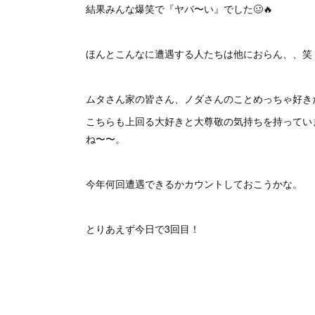
結果みんな爆笑で『ヤバ〜い』でした🥴🔥
ほんとこんなに遭遇する人たちは他におらん、、笑
ムタさん家の皆さん、ノダさんのことめっちゃ好きだ
こちらも上回る大好きと大尊敬の気持ちを持ってい
ね〜〜。
今年何回遭遇できるかカウントしておこうかな。
とりあえず今日で3回目！