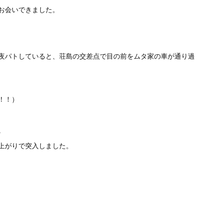
お会いできました。
夜パトしていると、荘島の交差点で目の前をムタ家の車が通り過
！！）
。
上がりで突入しました。