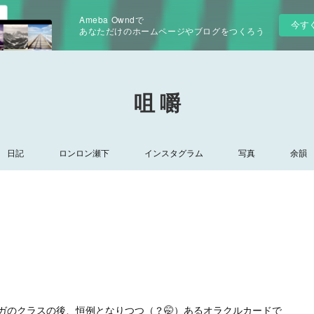
Ameba Owndで
今す
あなただけのホームページやブログをつくろう
咀 嚼
日記
ロンロン瀬下
インスタグラム
写真
余韻
ガのクラスの後、恒例となりつつ（？🤭）あるオラクルカードで