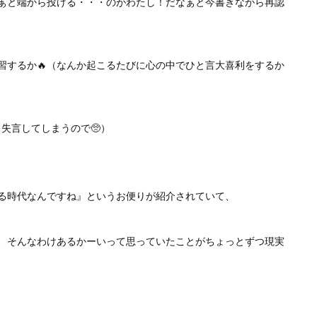
ぁと端から投げる・・・のがわたし！だなぁと今書きながら再認
習するか🔥（なんか起こるたびに心の中でひと言大喜利をするか
失言してしまうので🥺）
る時代なんですね』というお便りが紹介されていて、
、そんなわけあるかーいって思っていたことがちょっとずつ現実