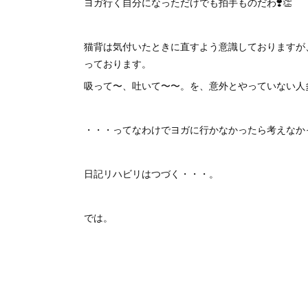
ヨガ行く自分になっただけでも拍手ものだわ❣️👏
猫背は気付いたときに直すよう意識しておりますが
っております。
吸って〜、吐いて〜〜。を、意外とやっていない人多いの
・・・ってなわけでヨガに行かなかったら考えなか
日記リハビリはつづく・・・。
では。