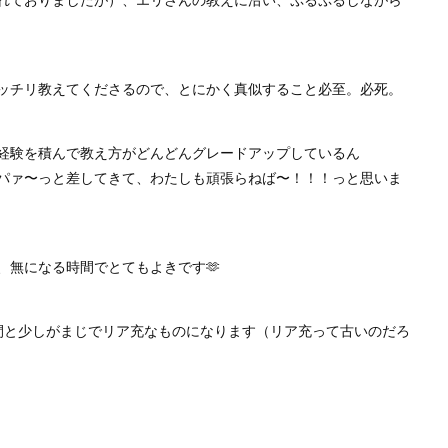
ッチリ教えてくださるので、とにかく真似すること必至。必死。
経験を積んで教え方がどんどんグレードアップしているん
パァ〜っと差してきて、わたしも頑張らねば〜！！！っと思いま
、無になる時間でとてもよきです🫶
1時間と少しがまじでリア充なものになります（リア充って古いのだろ