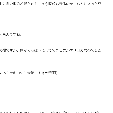
トに深い悩み相談とかしちゃう時代も来るのかしらとちょっとワ
えもんですね。
の場ですが、頭からっぽ〜にしてできるのがエリヨガなのでした
ちゃ面白いご夫婦、すき〜🤣❤️‍🔥）
。
れておりましたが）、エリさんの教えに沿い、ぷるぷるしながら