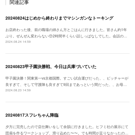
関連記事
20240824はじめから終わりまでマシンガンなトーキング
お店終わった後、前の職場の姉さん方とごはんに行きました。皆さん約1年
ぶり。ぜんぜん変わらない😙2時間半くらい話しっぱなしでした。会話の…
2024.08.24 14:59
20240823甲子園決勝戦、今日は兵庫づいていた
甲子園決勝！関東第一vs京都国際。すごい試合運びだった、、ピッチャーが
良すぎて、そして守護陣も良すぎて9回まであっという間だった、、お母…
2024.08.23 14:59
20240817スフレちゃん降臨
夕方に完売したので店仕舞いをして余韻に行きました。ヒフミ社の展示にて
団扇を作るワークショップ、滑り込めた〜〜。でも時間が足りなかったの…