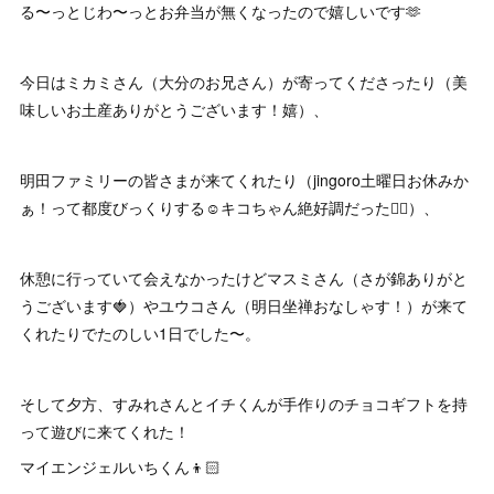
る〜っとじわ〜っとお弁当が無くなったので嬉しいです🫶
今日はミカミさん（大分のお兄さん）が寄ってくださったり（美
味しいお土産ありがとうございます！嬉）、
明田ファミリーの皆さまが来てくれたり（jingoro土曜日お休みか
ぁ！って都度びっくりする☺️キコちゃん絶好調だった🧞‍♂️）、
休憩に行っていて会えなかったけどマスミさん（さが錦ありがと
うございます🍓）やユウコさん（明日坐禅おなしゃす！）が来て
くれたりでたのしい1日でした〜。
そして夕方、すみれさんとイチくんが手作りのチョコギフトを持
って遊びに来てくれた！
マイエンジェルいちくん👦🏻