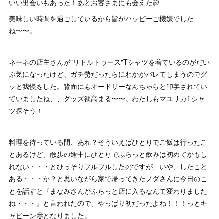
いい出会いもあった！あとお客さまにも会えた🤭
美味しい時間を過ごしているから皆がハッピーご機嫌でした
ね〜〜。
ネーネの店主さんが"リトルトゥース"Tシャツを着ているのがだい
ぶ気になったけど、ガチ勢だったらにわかがバレてしまうのでグ
ッと我慢をした。背面にもオードリーなんちゃらと印字されてい
ていましたね、、グッズ欲高まる〜〜。わたしもマユリカTシャ
ツ探そう！
料理を待っている間、あれ？そういえばひとりでご飯は行ったこ
とあるけど、散歩の途中にひとりでふらっと飲みは初めてかもし
れない・・・とひっそりフルフルしたのですが、いや、したこと
ある・・・か？と思いながら家で帰ってきたノダさんに今日のこ
とを話すと『まなみさんがふらっと店に入るなんて変わりました
ね・・・』と言われたので、やっぱり初だったよね！！！っとキ
ャピーン🤩となりました。