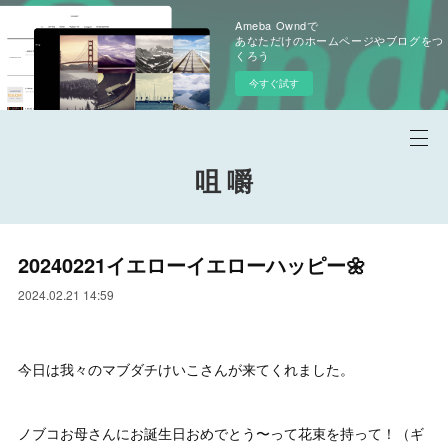
Ameba Owndで
あなただけのホームページやブログをつ
くろう
今すぐ試す
咀 嚼
20240221イエローイエローハッピー🌼
2024.02.21 14:59
今日は我々のマブダチけいこさんが来てくれました。
ノブコお母さんにお誕生日おめでとう〜って花束を持って！（ギ