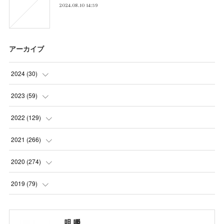
2024.08.10 14:59
アーカイブ
2024
(
30
)
(
5
)
2023
(
59
)
(
4
)
(
4
)
2022
(
129
)
(
5
)
(
2
)
(
5
)
2021
(
266
)
(
1
)
(
8
)
(
7
)
(
23
)
2020
(
274
)
(
14
)
(
9
)
(
11
)
(
22
)
(
21
)
2019
(
79
)
(
1
)
(
5
)
(
1
)
(
23
)
(
23
)
(
24
)
咀 嚼
(
8
)
(
14
)
(
23
)