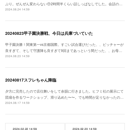
ぶり。ぜんぜん変わらない😙2時間半くらい話しっぱなしでした。会話の…
2024.08.24 14:59
20240823甲子園決勝戦、今日は兵庫づいていた
甲子園決勝！関東第一vs京都国際。すごい試合運びだった、、ピッチャーが
良すぎて、そして守護陣も良すぎて9回まであっという間だった、、お母…
2024.08.23 14:59
20240817スフレちゃん降臨
夕方に完売したので店仕舞いをして余韻に行きました。ヒフミ社の展示にて
団扇を作るワークショップ、滑り込めた〜〜。でも時間が足りなかったの…
2024.08.17 14:59
2024.02.22 14:59
2024.02.20 14:59