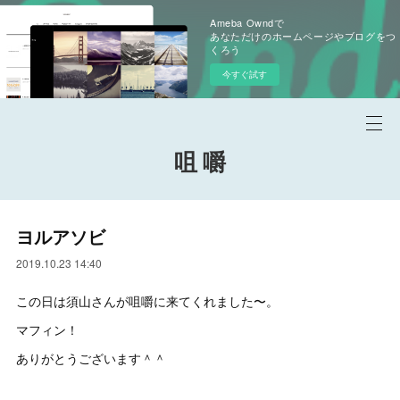
Ameba Owndで
あなただけのホームページやブログをつ
くろう
今すぐ試す
咀 嚼
ヨルアソビ
2019.10.23 14:40
この日は須山さんが咀嚼に来てくれました〜。
マフィン！
ありがとうございます＾＾