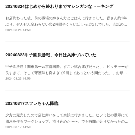
20240824はじめから終わりまでマシンガンなトーキング
お店終わった後、前の職場の姉さん方とごはんに行きました。皆さん約1年
ぶり。ぜんぜん変わらない😙2時間半くらい話しっぱなしでした。会話の…
2024.08.24 14:59
20240823甲子園決勝戦、今日は兵庫づいていた
甲子園決勝！関東第一vs京都国際。すごい試合運びだった、、ピッチャーが
良すぎて、そして守護陣も良すぎて9回まであっという間だった、、お母…
2024.08.23 14:59
20240817スフレちゃん降臨
夕方に完売したので店仕舞いをして余韻に行きました。ヒフミ社の展示にて
団扇を作るワークショップ、滑り込めた〜〜。でも時間が足りなかったの…
2024.08.17 14:59