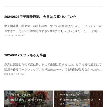
20240823甲子園決勝戦、今日は兵庫づいていた
甲子園決勝！関東第一vs京都国際。すごい試合運びだった、、ピッチャーが
良すぎて、そして守護陣も良すぎて9回まであっという間だった、、お母…
2024.08.23 14:59
20240817スフレちゃん降臨
夕方に完売したので店仕舞いをして余韻に行きました。ヒフミ社の展示にて
団扇を作るワークショップ、滑り込めた〜〜。でも時間が足りなかったの…
2024.08.17 14:59
2020.02.18 16:22
2020.02.16 14:20
余韻咀嚼タイ旅行記その２
明日からお休みをいただき
ます