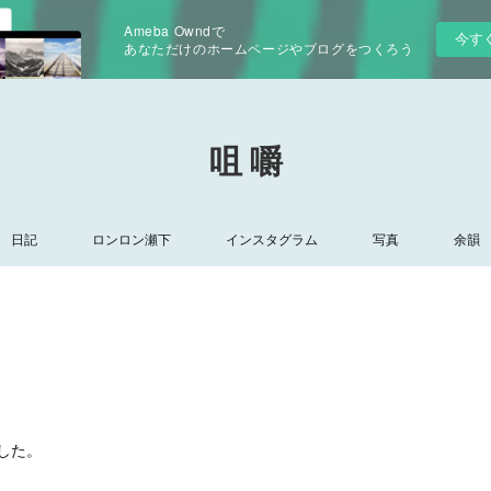
Ameba Owndで
今す
あなただけのホームページやブログをつくろう
咀 嚼
日記
ロンロン瀬下
インスタグラム
写真
余韻
した。