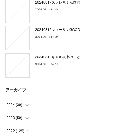
20240817スフレちゃん降臨
2024.08.17 14:59
20240816フィーリンGOOD
2024.08.16 14:59
20240810キキキ夜市のこと
2024.08.10 14:59
アーカイブ
2024
(
30
)
(
5
)
2023
(
59
)
(
4
)
(
4
)
2022
(
129
)