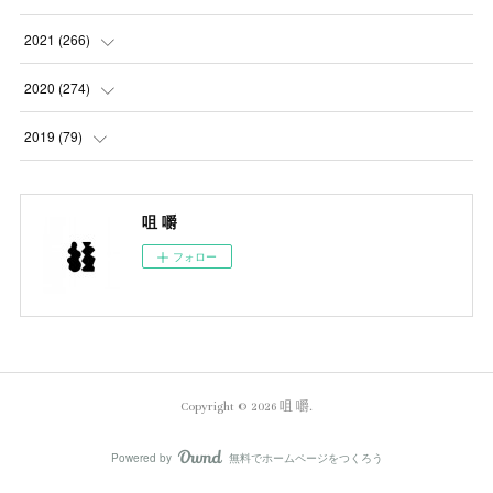
(
5
)
(
2
)
(
5
)
2021
(
266
)
(
1
)
(
8
)
(
7
)
(
23
)
2020
(
274
)
(
14
)
(
9
)
(
11
)
(
22
)
(
21
)
2019
(
79
)
(
1
)
(
5
)
(
1
)
(
23
)
(
23
)
(
24
)
咀 嚼
(
8
)
(
14
)
(
23
)
(
26
)
(
22
)
フォロー
(
9
)
(
24
)
(
21
)
(
23
)
(
23
)
(
4
)
(
16
)
(
23
)
(
22
)
(
10
)
(
10
)
(
11
)
(
24
)
(
26
)
(
3
)
Copyright ©
2026
咀 嚼
.
(
22
)
(
20
)
(
6
)
(
22
)
(
24
)
Powered by
無料でホームページをつくろう
AmebaOwnd
フォロー