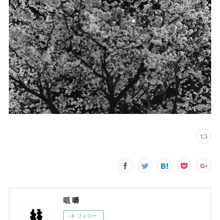
咀 嚼
フォロー