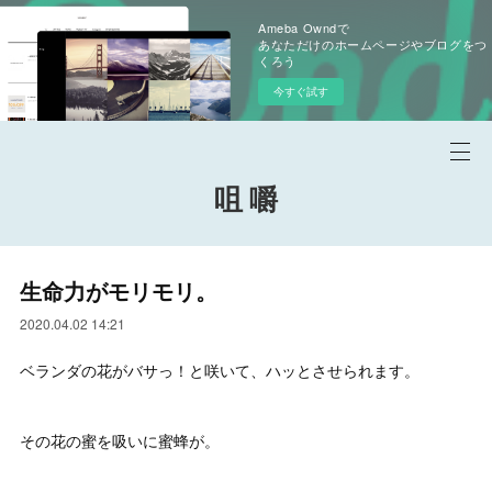
Ameba Owndで
あなただけのホームページやブログをつ
くろう
今すぐ試す
咀 嚼
生命力がモリモリ。
2020.04.02 14:21
ベランダの花がバサっ！と咲いて、ハッとさせられます。
その花の蜜を吸いに蜜蜂が。