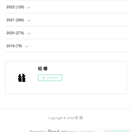
(
4
)
(
4
)
2022
(
129
)
(
5
)
(
2
)
(
5
)
2021
(
266
)
(
1
)
(
8
)
(
7
)
(
23
)
2020
(
274
)
(
14
)
(
9
)
(
11
)
(
22
)
(
21
)
2019
(
79
)
(
1
)
(
5
)
(
1
)
(
23
)
(
23
)
(
24
)
咀 嚼
(
8
)
(
14
)
(
23
)
(
26
)
(
22
)
フォロー
(
9
)
(
24
)
(
21
)
(
23
)
(
23
)
(
4
)
(
16
)
(
23
)
(
22
)
(
10
)
(
10
)
(
11
)
(
24
)
(
26
)
(
3
)
Copyright ©
2026
咀 嚼
.
(
22
)
(
20
)
(
6
)
(
22
)
(
24
)
Powered by
無料でホームページをつくろう