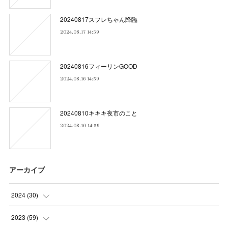
20240817スフレちゃん降臨
2024.08.17 14:59
20240816フィーリンGOOD
2024.08.16 14:59
20240810キキキ夜市のこと
2024.08.10 14:59
アーカイブ
2024
(
30
)
(
5
)
2023
(
59
)