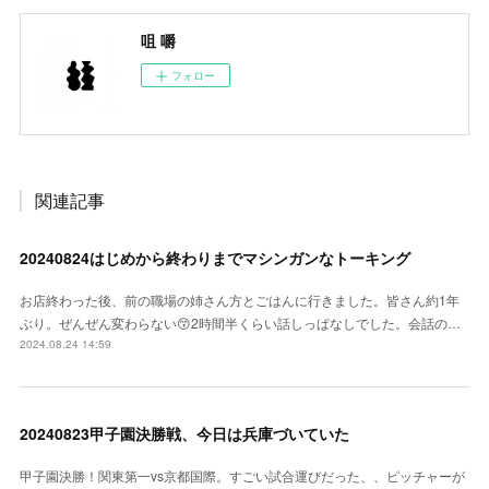
咀 嚼
フォロー
関連記事
20240824はじめから終わりまでマシンガンなトーキング
お店終わった後、前の職場の姉さん方とごはんに行きました。皆さん約1年
ぶり。ぜんぜん変わらない😙2時間半くらい話しっぱなしでした。会話の…
2024.08.24 14:59
20240823甲子園決勝戦、今日は兵庫づいていた
甲子園決勝！関東第一vs京都国際。すごい試合運びだった、、ピッチャーが