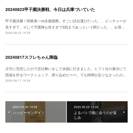
20240823甲子園決勝戦、今日は兵庫づいていた
甲子園決勝！関東第一vs京都国際。すごい試合運びだった、、ピッチャーが
良すぎて、そして守護陣も良すぎて9回まであっという間だった、、お母…
2024.08.23 14:59
20240817スフレちゃん降臨
夕方に完売したので店仕舞いをして余韻に行きました。ヒフミ社の展示にて
団扇を作るワークショップ、滑り込めた〜〜。でも時間が足りなかったの…
2024.08.17 14:59
2020.05.24 14:52
2020.05.22 14:32
ハッピーサンデイ！
よるパトで猫に会うのが楽
しみ