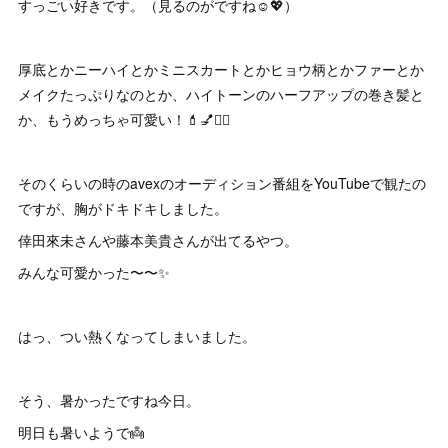
すっごい好きです。（見るのがですね☺️💖）
厚底とかニーハイとかミニスカートとかヒョウ柄とかファーとか
メイクたっぷりなのとか、ハイトーンのハーフアップの巻き髪と
か、もうめっちゃ可愛い！💄💅💇‍♀️
そのくらいの時のavexのオーディション番組をYouTubeで観たの
ですが、胸がドキドキしました。
倖田來未さんや藤本美貴さんが出てるやつ。
みんな可愛かった〜〜✨
はっ、つい熱くなってしまいました。
そう、暑かったですね今日。
明日も暑いようで👼