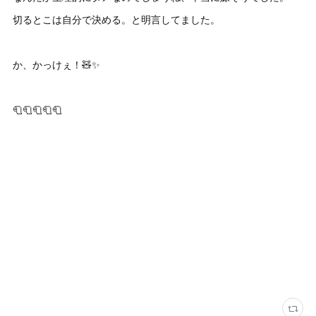
切るとこは自分で決める。と明言してました。
か、かっけぇ！🧸✨
🧻🧻🧻🧻🧻