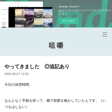
Ameba Owndで
あなただけのホームページやブログをつ
くろう
今すぐ試す
咀 嚼
やってきました ◎追記あり
2020.06.07 12:03
今日の休憩時間。
なんとなく手鏡を持って、櫛で前髪を梳かしていたんです。（い
つもはしない）