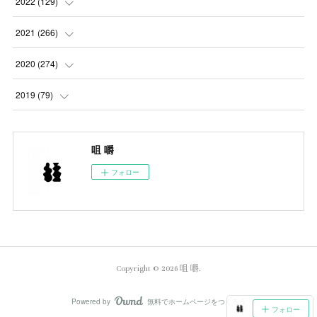
(
4
)
2022
(
129
)
(
5
)
(
2
)
(
5
)
2021
(
266
)
(
1
)
(
8
)
(
7
)
(
23
)
2020
(
274
)
(
14
)
(
9
)
(
11
)
(
22
)
(
21
)
2019
(
79
)
(
1
)
(
5
)
(
1
)
(
23
)
(
23
)
(
24
)
咀 嚼
(
8
)
(
14
)
(
23
)
(
26
)
(
22
)
フォロー
(
9
)
(
24
)
(
21
)
(
23
)
(
23
)
(
4
)
(
16
)
(
23
)
(
22
)
(
10
)
(
10
)
(
11
)
(
24
)
(
26
)
(
3
)
Copyright ©
2026
咀 嚼
.
(
22
)
(
20
)
(
6
)
(
22
)
(
24
)
Powered by
無料でホームページをつくろう
AmebaOwnd
フォロー