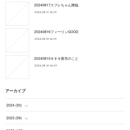
20240817スフレちゃん降臨
2024.08.17 14:59
20240816フィーリンGOOD
2024.08.16 14:59
20240810キキキ夜市のこと
2024.08.10 14:59
アーカイブ
2024
(
30
)
(
5
)
2023
(
59
)
(
4
)