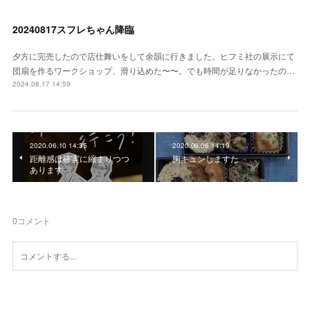
20240817スフレちゃん降臨
夕方に完売したので店仕舞いをして余韻に行きました。ヒフミ社の展示にて
団扇を作るワークショップ、滑り込めた〜〜。でも時間が足りなかったの…
2024.08.17 14:59
2020.06.10 14:35
2020.06.06 14:19
距離感は確実に縮まりつつ
胸キュンしますた
あります
0
コメント