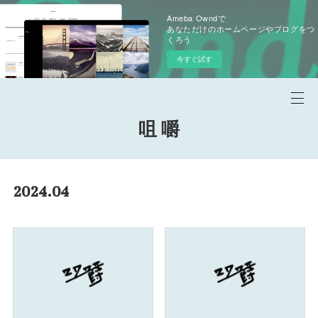
Ameba Owndで
あなただけのホームページやブログをつ
くろう
今すぐ試す
咀 嚼
2024
.
04