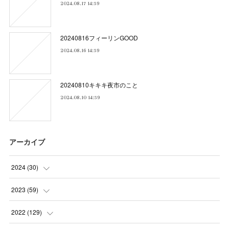
2024.08.17 14:59
20240816フィーリンGOOD
2024.08.16 14:59
20240810キキキ夜市のこと
2024.08.10 14:59
アーカイブ
2024
(
30
)
(
5
)
2023
(
59
)
(
4
)
(
4
)
2022
(
129
)