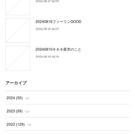
2024.08.17 14:59
20240816フィーリンGOOD
2024.08.16 14:59
20240810キキキ夜市のこと
2024.08.10 14:59
アーカイブ
2024
(
30
)
(
5
)
2023
(
59
)
(
4
)
(
4
)
2022
(
129
)