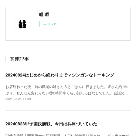
咀 嚼
フォロー
関連記事
20240824はじめから終わりまでマシンガンなトーキング
お店終わった後、前の職場の姉さん方とごはんに行きました。皆さん約1年
ぶり。ぜんぜん変わらない😙2時間半くらい話しっぱなしでした。会話の…
2024.08.24 14:59
20240823甲子園決勝戦、今日は兵庫づいていた
甲子園決勝！関東第一vs京都国際。すごい試合運びだった、、ピッチャーが