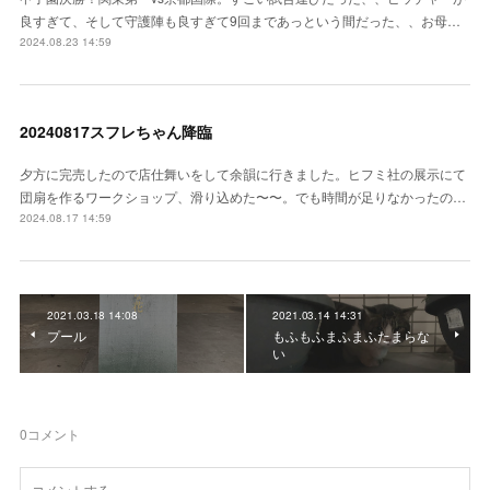
良すぎて、そして守護陣も良すぎて9回まであっという間だった、、お母…
2024.08.23 14:59
20240817スフレちゃん降臨
夕方に完売したので店仕舞いをして余韻に行きました。ヒフミ社の展示にて
団扇を作るワークショップ、滑り込めた〜〜。でも時間が足りなかったの…
2024.08.17 14:59
2021.03.18 14:08
2021.03.14 14:31
プール
もふもふまふまふたまらな
い
0
コメント