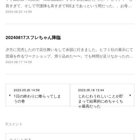
良すぎて、そして守護陣も良すぎて9回まであっという間だった、、お母…
2024.08.23 14:59
20240817スフレちゃん降臨
夕方に完売したので店仕舞いをして余韻に行きました。ヒフミ社の展示にて
団扇を作るワークショップ、滑り込めた〜〜。でも時間が足りなかったの…
2024.08.17 14:59
2023.05.20 14:59
2023.05.18 13:44
1日の終わりに喰らってしま
じわじわうれしいことが貯
うの巻
まって結果的にめちゃくち
ゃ最高だった
0
コメント