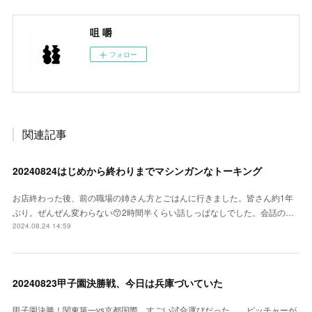
咀 嚼
フォロー
関連記事
20240824はじめから終わりまでマシンガンなトーキング
お店終わった後、前の職場の姉さん方とごはんに行きました。皆さん約1年
ぶり。ぜんぜん変わらない😙2時間半くらい話しっぱなしでした。会話の…
2024.08.24 14:59
20240823甲子園決勝戦、今日は兵庫づいていた
甲子園決勝！関東第一vs京都国際。すごい試合運びだった、、ピッチャーが