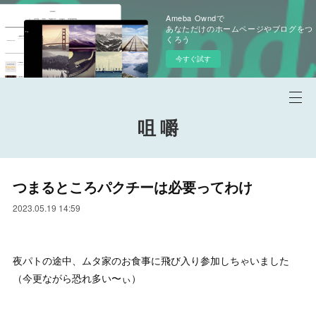
Ameba Owndで
あなただけのホームページやブログをつ
くろう
今すぐ試す
咀 嚼
つまるところパクチーは必要ってわけ
2023.05.19 14:59
夜パトの途中、ムタ家のお食事に飛び入り参加しちゃいました
（今更ながら恐れ多い〜ぃ）