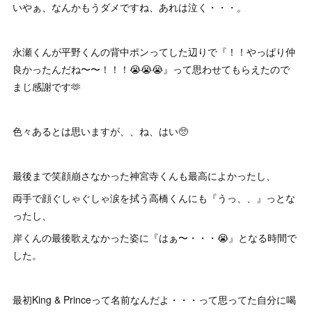
いやぁ、なんかもうダメですね、あれは泣く・・・。
永瀬くんが平野くんの背中ポンってした辺りで『！！やっぱり仲
良かったんだね〜〜！！！😭😭😭』って思わせてもらえたので
まじ感謝です🫶
色々あるとは思いますが、、ね、はい🥺
最後まで笑顔崩さなかった神宮寺くんも最高によかったし、
両手で顔ぐしゃぐしゃ涙を拭う高橋くんにも『うっ、、』っとな
ったし、
岸くんの最後歌えなかった姿に『はぁ〜・・・😭』となる時間で
した。
最初King & Princeって名前なんだよ・・・って思ってた自分に喝