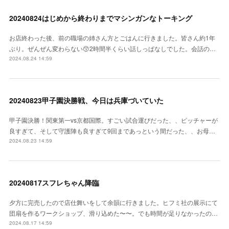
20240824はじめから終わりまでマシンガンなトーキング
お店終わった後、前の職場の姉さん方とごはんに行きました。皆さん約1年
ぶり。ぜんぜん変わらない😙2時間半くらい話しっぱなしでした。会話の…
2024.08.24 14:59
20240823甲子園決勝戦、今日は兵庫づいていた
甲子園決勝！関東第一vs京都国際。すごい試合運びだった、、ピッチャーが
良すぎて、そして守護陣も良すぎて9回まであっという間だった、、お母…
2024.08.23 14:59
20240817スフレちゃん降臨
夕方に完売したので店仕舞いをして余韻に行きました。ヒフミ社の展示にて
団扇を作るワークショップ、滑り込めた〜〜。でも時間が足りなかったの…
2024.08.17 14:59